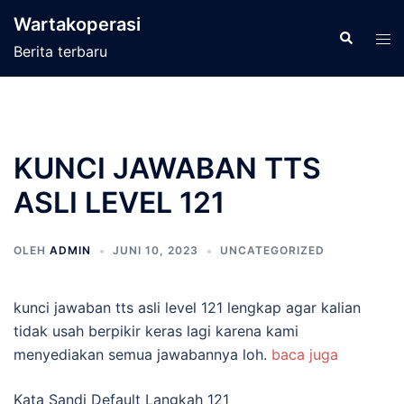
Langsung
Wartakoperasi
ke
Cari
Men
Berita terbaru
isi
tog
KUNCI JAWABAN TTS
ASLI LEVEL 121
OLEH
ADMIN
JUNI 10, 2023
UNCATEGORIZED
kunci jawaban tts asli level 121 lengkap agar kalian
tidak usah berpikir keras lagi karena kami
menyediakan semua jawabannya loh.
baca juga
Kata Sandi Default Langkah 121