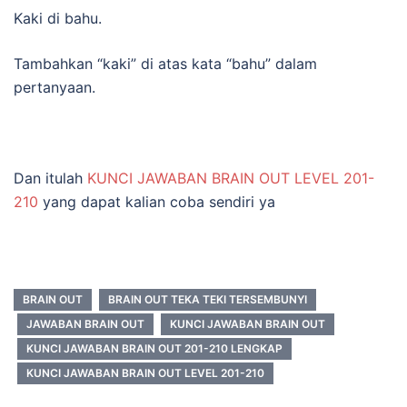
Kaki di bahu.
Tambahkan “kaki” di atas kata “bahu” dalam
pertanyaan.
Dan itulah
KUNCI JAWABAN BRAIN OUT LEVEL 201-
210
yang dapat kalian coba sendiri ya
BRAIN OUT
BRAIN OUT TEKA TEKI TERSEMBUNYI
JAWABAN BRAIN OUT
KUNCI JAWABAN BRAIN OUT
KUNCI JAWABAN BRAIN OUT 201-210 LENGKAP
KUNCI JAWABAN BRAIN OUT LEVEL 201-210