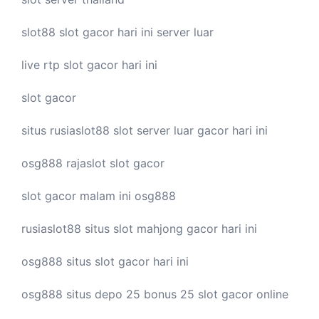
slot88
slot gacor hari ini
server luar
live
rtp slot
gacor hari ini
slot gacor
situs rusiaslot88
slot server luar
gacor hari ini
osg888
rajaslot
slot gacor
slot gacor malam ini
osg888
rusiaslot88 situs
slot mahjong
gacor hari ini
osg888 situs
slot gacor
hari ini
osg888 situs depo 25 bonus 25
slot gacor
online