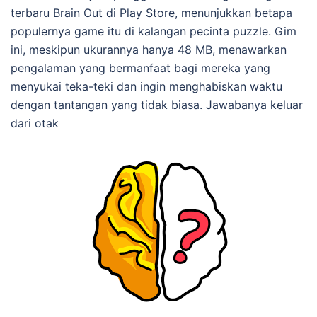
terbaru Brain Out di Play Store, menunjukkan betapa
populernya game itu di kalangan pecinta puzzle. Gim
ini, meskipun ukurannya hanya 48 MB, menawarkan
pengalaman yang bermanfaat bagi mereka yang
menyukai teka-teki dan ingin menghabiskan waktu
dengan tantangan yang tidak biasa. Jawabanya keluar
dari otak