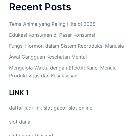
Recent Posts
Tema Anime yang Paling Hits di 2025
Edukasi Konsumen di Pasar Konsumsi
Fungsi Hormon dalam Sistem Reproduksi Manusia
Awal Gangguan Kesehatan Mental
Mengelola Waktu dengan Efektif: Kunci Menuju
Produktivitas dan Kesuksesan
LINK 1
daftar judi link
slot gacor
slot online
slot dana
slot server thailand