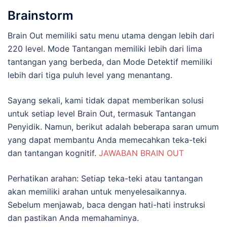
Brainstorm
Brain Out memiliki satu menu utama dengan lebih dari
220 level. Mode Tantangan memiliki lebih dari lima
tantangan yang berbeda, dan Mode Detektif memiliki
lebih dari tiga puluh level yang menantang.
Sayang sekali, kami tidak dapat memberikan solusi
untuk setiap level Brain Out, termasuk Tantangan
Penyidik. Namun, berikut adalah beberapa saran umum
yang dapat membantu Anda memecahkan teka-teki
dan tantangan kognitif.
JAWABAN BRAIN OUT
Perhatikan arahan: Setiap teka-teki atau tantangan
akan memiliki arahan untuk menyelesaikannya.
Sebelum menjawab, baca dengan hati-hati instruksi
dan pastikan Anda memahaminya.