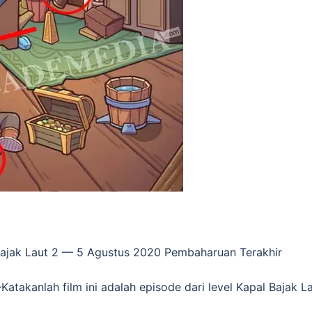
Bajak Laut 2 — 5 Agustus 2020 Pembaharuan Terakhir
takanlah film ini adalah episode dari level Kapal Bajak L