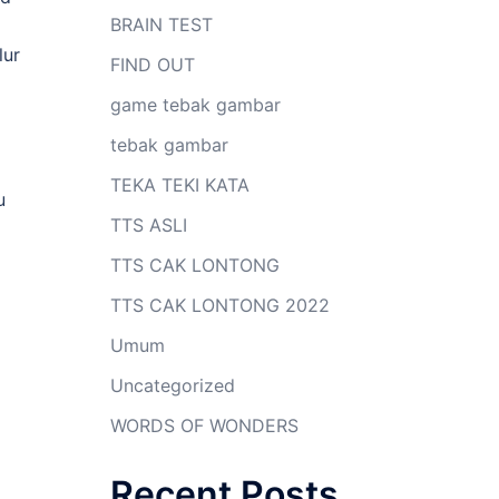
BRAIN TEST
lur
FIND OUT
game tebak gambar
tebak gambar
TEKA TEKI KATA
u
TTS ASLI
TTS CAK LONTONG
TTS CAK LONTONG 2022
Umum
Uncategorized
WORDS OF WONDERS
Recent Posts