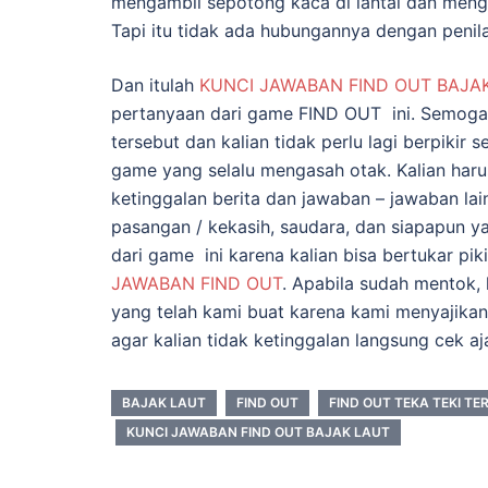
mengambil sepotong kaca di lantai dan men
Tapi itu tidak ada hubungannya dengan penila
Dan itulah
KUNCI JAWABAN FIND OUT BAJA
pertanyaan dari game FIND OUT ini. Semog
tersebut dan kalian tidak perlu lagi berpikir
game yang selalu mengasah otak. Kalian harus s
ketinggalan berita dan jawaban – jawaban lai
pasangan / kekasih, saudara, dan siapapun y
dari game ini karena kalian bisa bertukar p
JAWABAN FIND OUT
. Apabila sudah mentok, l
yang telah kami buat karena kami menyajikan
agar kalian tidak ketinggalan langsung cek aj
BAJAK LAUT
FIND OUT
FIND OUT TEKA TEKI T
KUNCI JAWABAN FIND OUT BAJAK LAUT