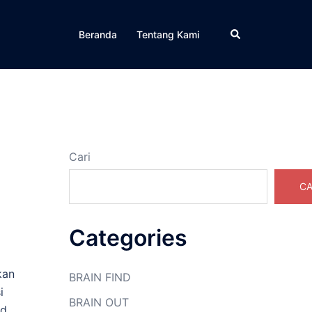
Cari
Beranda
Tentang Kami
Cari
CA
Categories
kan
BRAIN FIND
i
BRAIN OUT
id