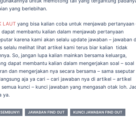
ggunakannya untuk memotong tali yang tergantung padany
ian yang berlebihan.
K LAUT
yang bisa kalian coba untuk menjawab pertanyaan 
a dapat membantu kalian dalam menjawab pertanyaan
 seputar karena kami akan selalu update jawaban – jawaban d
elalu melihat lihat artikel kami terus biar kalian tidak
nnya. So, jangan lupa kalian mainkan bersama keluarga,
ang dapat membantu kalian dalam mengerjakan soal – soal
ikiran dan mengerjakan nya secara bersama – sama sseputar
angsung aja ya cari – cari jawaban nya di artikel – artikel
 semua kunci – kunci jawaban yang mengasah otak loh. Ja
a ya.
ERSEMBUNYI
JAWABAN FIND OUT
KUNCI JAWABAN FIND OUT