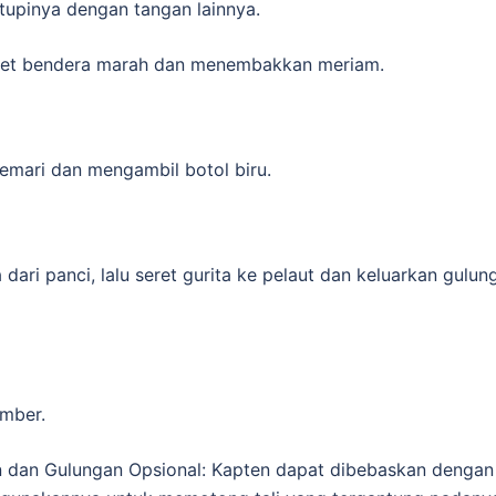
pinya dengan tangan lainnya.
onyet bendera marah dan menembakkan meriam.
mari dan mengambil botol biru.
ari panci, lalu seret gurita ke pelaut dan keluarkan gulun
ember.
an dan Gulungan Opsional: Kapten dapat dibebaskan dengan