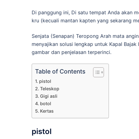
Di panggung ini, Di satu tempat Anda akan 
kru (kecuali mantan kapten yang sekarang me
Senjata (Senapan) Teropong Arah mata angin 
menyajikan solusi lengkap untuk Kapal Bajak
gambar dan penjelasan terperinci.
Table of Contents
pistol
Teleskop
Gigi asli
botol
Kertas
pistol