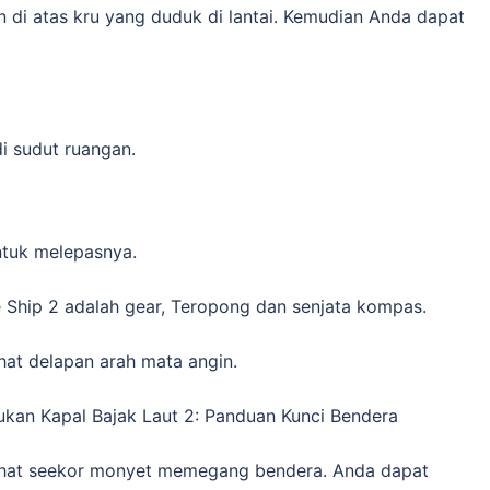
 di atas kru yang duduk di lantai. Kemudian Anda dapat
i sudut ruangan.
tuk melepasnya.
e Ship 2 adalah gear, Teropong dan senjata kompas.
hat delapan arah mata angin.
kan Kapal Bajak Laut 2: Panduan Kunci Bendera
lihat seekor monyet memegang bendera. Anda dapat