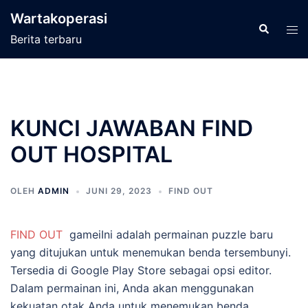
Langsung
Wartakoperasi
ke
Cari
Men
Berita terbaru
isi
tog
KUNCI JAWABAN FIND
OUT HOSPITAL
OLEH
ADMIN
JUNI 29, 2023
FIND OUT
FIND OUT
gameiIni adalah permainan puzzle baru
yang ditujukan untuk menemukan benda tersembunyi.
Tersedia di Google Play Store sebagai opsi editor.
Dalam permainan ini, Anda akan menggunakan
kekuatan otak Anda untuk menemukan benda