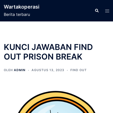
Langsung
Wartakoperasi
ke
Cari
Men
Berita terbaru
isi
tog
KUNCI JAWABAN FIND
OUT PRISON BREAK
OLEH
ADMIN
AGUSTUS 13, 2023
FIND OUT