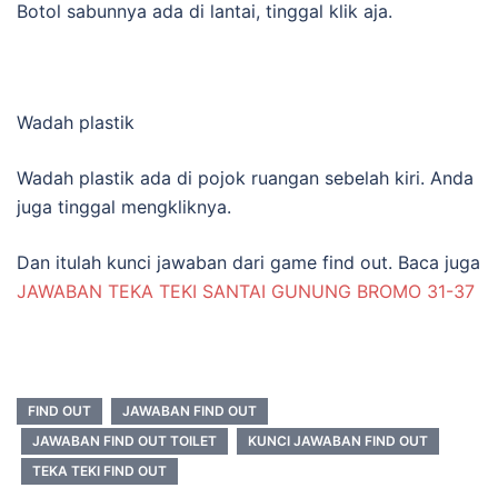
Botol sabunnya ada di lantai, tinggal klik aja.
Wadah plastik
Wadah plastik ada di pojok ruangan sebelah kiri. Anda
juga tinggal mengkliknya.
Dan itulah kunci jawaban dari game find out. Baca juga
JAWABAN TEKA TEKI SANTAI GUNUNG BROMO 31-37
FIND OUT
JAWABAN FIND OUT
JAWABAN FIND OUT TOILET
KUNCI JAWABAN FIND OUT
TEKA TEKI FIND OUT