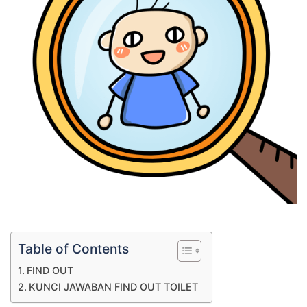
Table of Contents
FIND OUT
KUNCI JAWABAN FIND OUT TOILET