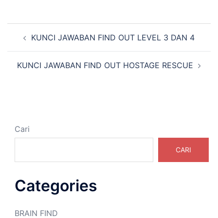
Navigasi
KUNCI JAWABAN FIND OUT LEVEL 3 DAN 4
Tulisan
KUNCI JAWABAN FIND OUT HOSTAGE RESCUE
Cari
CARI
Categories
BRAIN FIND