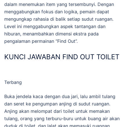
dalam menemukan item yang tersembunyi. Dengan
menggabungkan fokus dan logika, pemain dapat
mengungkap rahasia di balik setiap sudut ruangan.
Level ini menggabungkan aspek tantangan dan
hiburan, menambahkan dimensi ekstra pada
pengalaman permainan “Find Out”.
KUNCI JAWABAN FIND OUT TOILET
Terbang
Buka jendela kaca dengan dua jari, lalu ambil tulang
dan seret ke pengumpan anjing di sudut ruangan.
Anjing akan melompat dari toilet untuk memakan
tulang, orang yang terburu-buru untuk buang air akan
duduk di toilet, dan lalat akan memasuki ruangan