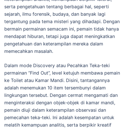
serta pengetahuan tentang berbagai hal, seperti
sejarah, ilmu forensik, budaya, dan banyak lagi
tergantung pada tema misteri yang dihadapi. Dengan
bermain permainan semacam ini, pemain tidak hanya
mendapat hiburan, tetapi juga dapat meningkatkan
pengetahuan dan keterampilan mereka dalam
memecahkan masalah.
Dalam mode Discovery atau Pecahkan Teka-teki
permainan “Find Out”, level ketujuh membawa pemain
ke Toilet atau Kamar Mandi. Disini, tantangannya
adalah menemukan 10 item tersembunyi dalam
lingkungan tersebut. Dengan cermat mengamati dan
menginteraksi dengan objek-objek di kamar mandi,
pemain diuji dalam keterampilan observasi dan
pemecahan teka-teki. Ini adalah kesempatan untuk
melatih kemampuan analitis, serta berpikir kreatif