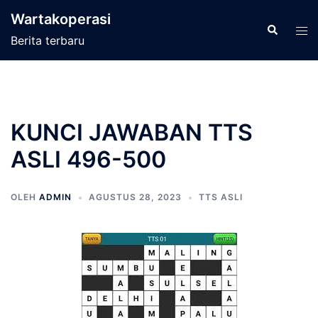
Langsung
Wartakoperasi
ke
Cari
Men
Berita terbaru
isi
tog
KUNCI JAWABAN TTS
ASLI 496-500
OLEH
ADMIN
AGUSTUS 28, 2023
TTS ASLI