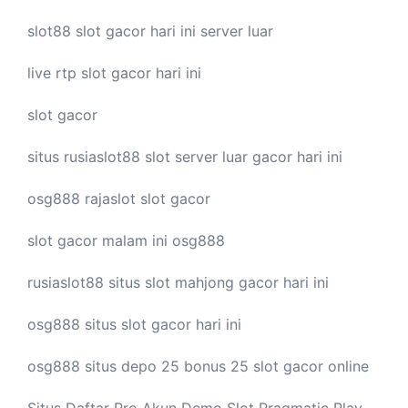
slot88
slot gacor hari ini
server luar
live
rtp slot
gacor hari ini
slot gacor
situs rusiaslot88
slot server luar
gacor hari ini
osg888
rajaslot
slot gacor
slot gacor malam ini
osg888
rusiaslot88 situs
slot mahjong
gacor hari ini
osg888 situs
slot gacor
hari ini
osg888 situs depo 25 bonus 25
slot gacor
online
Situs Daftar Pro
Akun Demo Slot
Pragmatic Play