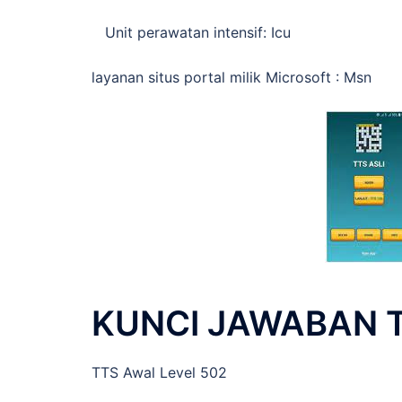
Unit perawatan intensif: Icu
layanan situs portal milik Microsoft : Msn
KUNCI JAWABAN T
TTS Awal Level 502