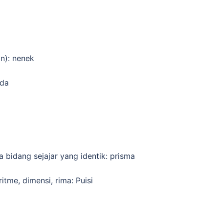
an): nenek
nda
bidang sejajar yang identik: prisma
tme, dimensi, rima: Puisi