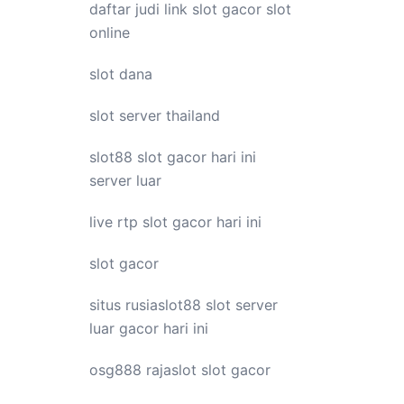
daftar judi link
slot gacor
slot
online
slot dana
slot server thailand
slot88
slot gacor hari ini
server luar
live
rtp slot
gacor hari ini
slot gacor
situs rusiaslot88
slot server
luar
gacor hari ini
osg888
rajaslot
slot gacor