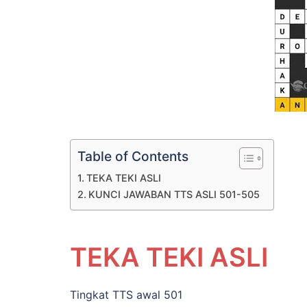
Table of Contents
TEKA TEKI ASLI
KUNCI JAWABAN TTS ASLI 501-505
TEKA TEKI ASLI
Tingkat TTS awal 501