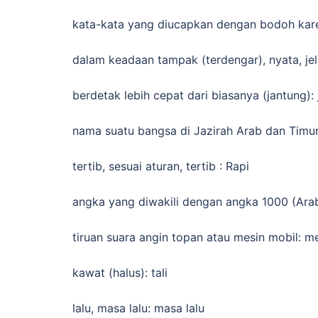
kata-kata yang diucapkan dengan bodoh kar
dalam keadaan tampak (terdengar), nyata, jel
berdetak lebih cepat dari biasanya (jantung):
nama suatu bangsa di Jazirah Arab dan Timu
tertib, sesuai aturan, tertib : Rapi
angka yang diwakili dengan angka 1000 (Ara
tiruan suara angin topan atau mesin mobil: 
kawat (halus): tali
lalu, masa lalu: masa lalu