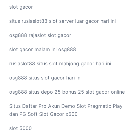
slot gacor
situs rusiaslot88
slot server luar
gacor hari ini
osg888
rajaslot
slot gacor
slot gacor malam ini
osg888
rusiaslot88 situs
slot mahjong
gacor hari ini
osg888 situs
slot gacor
hari ini
osg888 situs depo 25 bonus 25
slot gacor
online
Situs Daftar Pro
Akun Demo Slot
Pragmatic Play
dan PG Soft Slot Gacor x500
slot 5000