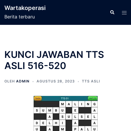
Langsung
Wartakoperasi
ke
Cari
Men
Berita terbaru
isi
tog
KUNCI JAWABAN TTS
ASLI 516-520
OLEH
ADMIN
AGUSTUS 28, 2023
TTS ASLI