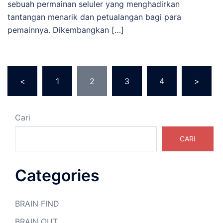
sebuah permainan seluler yang menghadirkan
tantangan menarik dan petualangan bagi para
pemainnya. Dikembangkan […]
Paginasi
<
1
2
3
4
>
pos
Cari
CARI
Categories
BRAIN FIND
BRAIN OUT