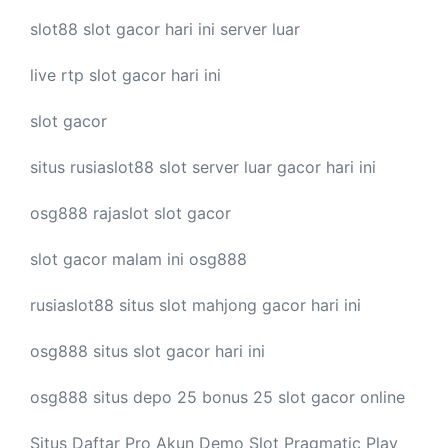
slot88
slot gacor hari ini
server luar
live
rtp slot
gacor hari ini
slot gacor
situs rusiaslot88
slot server luar
gacor hari ini
osg888
rajaslot
slot gacor
slot gacor malam ini
osg888
rusiaslot88 situs
slot mahjong
gacor hari ini
osg888 situs
slot gacor
hari ini
osg888 situs depo 25 bonus 25
slot gacor
online
Situs Daftar Pro
Akun Demo Slot
Pragmatic Play