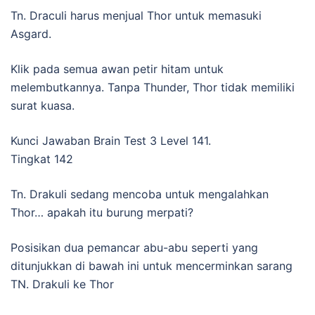
Tn. Draculi harus menjual Thor untuk memasuki
Asgard.
Klik pada semua awan petir hitam untuk
melembutkannya. Tanpa Thunder, Thor tidak memiliki
surat kuasa.
Kunci Jawaban Brain Test 3 Level 141.
Tingkat 142
Tn. Drakuli sedang mencoba untuk mengalahkan
Thor… apakah itu burung merpati?
Posisikan dua pemancar abu-abu seperti yang
ditunjukkan di bawah ini untuk mencerminkan sarang
TN. Drakuli ke Thor