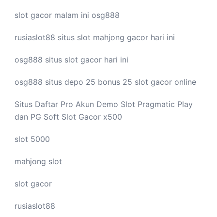
slot gacor malam ini
osg888
rusiaslot88 situs
slot mahjong
gacor hari ini
osg888 situs
slot gacor
hari ini
osg888 situs depo 25 bonus 25
slot gacor
online
Situs Daftar Pro
Akun Demo Slot
Pragmatic Play
dan PG Soft Slot Gacor x500
slot 5000
mahjong slot
slot gacor
rusiaslot88