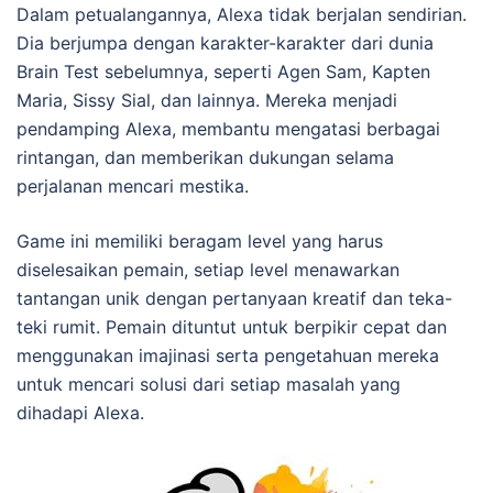
Dalam petualangannya, Alexa tidak berjalan sendirian.
Dia berjumpa dengan karakter-karakter dari dunia
Brain Test sebelumnya, seperti Agen Sam, Kapten
Maria, Sissy Sial, dan lainnya. Mereka menjadi
pendamping Alexa, membantu mengatasi berbagai
rintangan, dan memberikan dukungan selama
perjalanan mencari mestika.
Game ini memiliki beragam level yang harus
diselesaikan pemain, setiap level menawarkan
tantangan unik dengan pertanyaan kreatif dan teka-
teki rumit. Pemain dituntut untuk berpikir cepat dan
menggunakan imajinasi serta pengetahuan mereka
untuk mencari solusi dari setiap masalah yang
dihadapi Alexa.