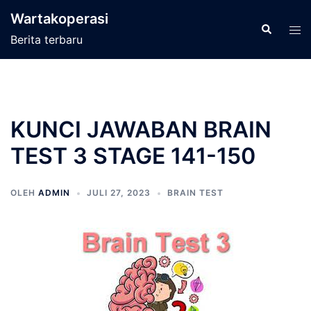
Langsung
Wartakoperasi
ke
Cari
Men
Berita terbaru
isi
tog
KUNCI JAWABAN BRAIN
TEST 3 STAGE 141-150
OLEH
ADMIN
JULI 27, 2023
BRAIN TEST