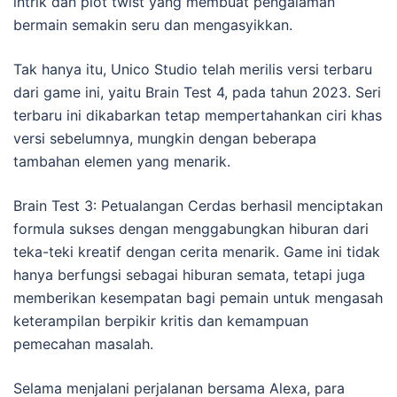
intrik dan plot twist yang membuat pengalaman
bermain semakin seru dan mengasyikkan.
Tak hanya itu, Unico Studio telah merilis versi terbaru
dari game ini, yaitu Brain Test 4, pada tahun 2023. Seri
terbaru ini dikabarkan tetap mempertahankan ciri khas
versi sebelumnya, mungkin dengan beberapa
tambahan elemen yang menarik.
Brain Test 3: Petualangan Cerdas berhasil menciptakan
formula sukses dengan menggabungkan hiburan dari
teka-teki kreatif dengan cerita menarik. Game ini tidak
hanya berfungsi sebagai hiburan semata, tetapi juga
memberikan kesempatan bagi pemain untuk mengasah
keterampilan berpikir kritis dan kemampuan
pemecahan masalah.
Selama menjalani perjalanan bersama Alexa, para