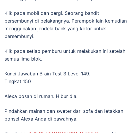
Klik pada mobil dan pergi. Seorang bandit
bersembunyi di belakangnya. Perampok lain kemudian
menggunakan jendela bank yang kotor untuk
bersembunyi.
Klik pada setiap pemburu untuk melakukan ini setelah
semua lima blok.
Kunci Jawaban Brain Test 3 Level 149.
Tingkat 150
Alexa bosan di rumah. Hibur dia.
Pindahkan mainan dan sweter dari sofa dan letakkan
ponsel Alexa Anda di bawahnya.