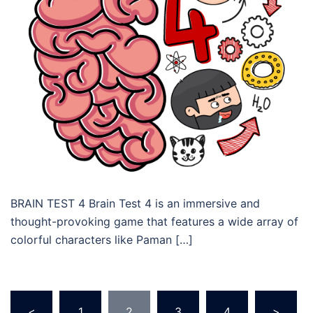
BRAIN TEST 4 Brain Test 4 is an immersive and
thought-provoking game that features a wide array of
colorful characters like Paman […]
Paginasi
<
1
2
3
4
>