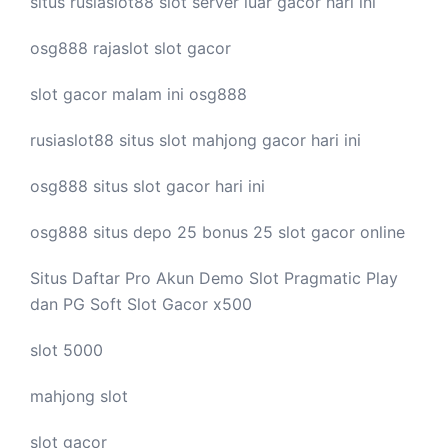
situs rusiaslot88
slot server luar
gacor hari ini
osg888
rajaslot
slot gacor
slot gacor malam ini
osg888
rusiaslot88 situs
slot mahjong
gacor hari ini
osg888 situs
slot gacor
hari ini
osg888 situs depo 25 bonus 25
slot gacor
online
Situs Daftar Pro
Akun Demo Slot
Pragmatic Play
dan PG Soft Slot Gacor x500
slot 5000
mahjong slot
slot gacor